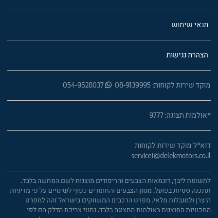
תנאי שימוש
הצהרת נגישות
מוקד שירות לקוחות: 08-9139995
054-9528037
*אולמות תצוגה: 9777
דוא"ל מוקד שירות לקוחות
service1@delekmotors.co.il
לתשומת ליבך, דוגמאות הצבעים והריפודים מוצגות לשם המחשה בלבד.
תתכנה סטיות בפועל. מגוון הצבעים והחומרים כפוף לשינויים על פי מדיניות
היצרן ולמגבלות מלאי. מפרט הרכבים המשווקים בישראל זהה למפרט
המכוניות המוצגות באולמות התצוגה בלבד. נתוני צריכת הדלק הם לפי