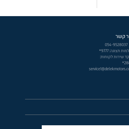
ר קשר
054-9528037
ות תצוגה: 9777*
ד שירות לקוחות:
28
service1@delekmotors.co