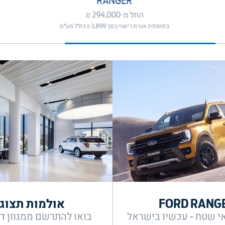
RANGER
החל מ-294,000 ₪
בתוספת אגרת רישוי בסך 3,899 ₪ כולל מע"מ
FORD RANG
אולמות תצוג
י שטח - עכשיו בישראל
בואו להתרשם ממגוון דג