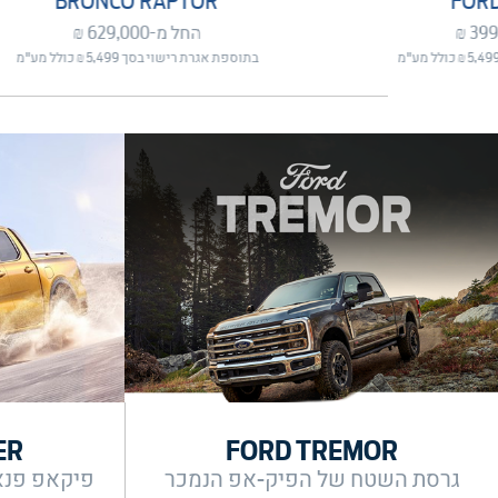
BRONCO RAPTOR
FOR
החל מ-629,000 ₪
בתוספת אגרת רישוי בסך 5,499 ₪ כולל מע"מ
ER
FORD TREMOR
גרסת השטח של הפיק-אפ הנמכר
פיקאפ פנא