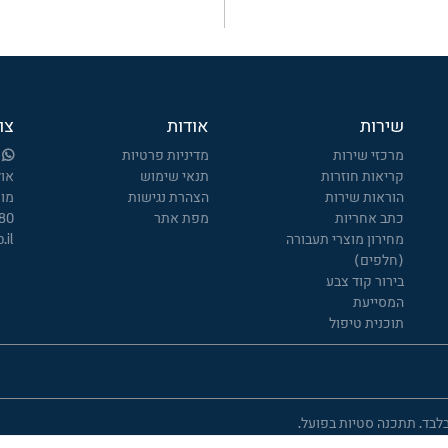
שירות
אודות
צו
מרכזי שירות
מדיניות פרטיות
קריאות חוזרות
תנאי שימוש
אולמ
הוראות שירות
הצהרת נגישות
מוק
כתב אחריות
מפת אתר
80*
מחירון מוצרי תעבורה
.il
(חלפים)
בירור קוד צבע
המסייעת
תוכנית טיפול
לבד. תתכנה סטיות בפועל.
לות מלאי.