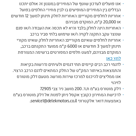
אנו פועלים לעדכון שוטף של המחירים במנגנון זה אולם יתכנו
הבדלים בין המחירים המופיעים בו לבין מחירי החלפים בפועל
אחריות לחלפים מקוריים: האחריות לחלק תינתן למשך 12 חודשים
או 20,000 ק"מ, המוקדם מבניהם
האחריות הינה לחלק בלבד והיא לא תכסה את העבודה ו/או פגם
שנוצר עקב התקנה לקויה ו/או שימוש בלתי סביר ברכב
אחריות לחלפים שאינם מקוריים: האחריות לחלק שאינו מקורי
תינתן למשך 3 חודשים או 6000 ק"מ ממועד התקנתם ברכב,
המוקדם מבניהם, למעט חלפים המפורטים ברשימה המצורפת
לחץ כאן
לדגמי רכב רבים קיימים תתי דגמים ולעיתים נדרשות בקיאות
והתמצאות באיתור המק"ט של החלק המתאים לדגם הרכב הרצוי.
אנו ממליצים להיכנס למרכז שירות מורשה מטעם דלק מוטורס
לזיהוי
דלק מוטורס בע"מ ת.ד. 200 מושב ניר צבי 72905
לרכישת המחירון כקובץ אקסל ניתן לפנות אל דלק מוטורס בע"מ
באמצעות דואר אלקטרוני service1@delekmotors.co.il.