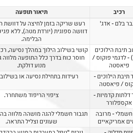
רכיב
תיאור תופעה
ר בלם - אדג'
רעש שריקה בזמן לחיצה על דוושת ה
דוושה ספוגית (יורדת מטה), ללא פגי
הבלימה.
 תיבת הילוכים
קושי בשילוב הילוך במהלך נסיעה, רכב
(TCM) - לדגמי פוקוס /
חוסר כוח בדרך כלל התופעה מלווה ג
פיאסטה
מנוע דולקת.
תיבת הילוכים -
רעידות בתחילת נסיעה או בשילוב ה
וס / פיאסטה
 דלתות קדמיות -
ציפוי הריפוד משתחרר.
אקספלורר
חשמלי - מרובה
תגבור חשמלי להגה מושהה מלווה בהו
ים אמריקאיים
שעונים וצליל התראה.
יית תדלוק -
נורית "טפל במערכות המנוע בהקדם