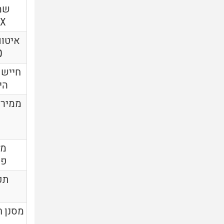
KX
איטום
0
חיישן
היל
מנ
פי
תפ