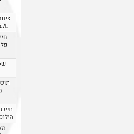
.7L
חיי
שס
תוכנ
מ
חיישן
הילוכים - ON
מצנ