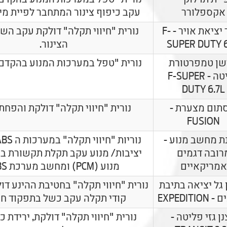
אקספלורר
עקב כיפוף צינור המתחבר לפיית מיל
צינור יציאת אויר - F-
נורית "חיווי תקלה" דולקת עקב הש
SUPER DUTY 6
הצינור.
שן טמפרטורת
נורית "טפל במערכות המנוע בהקדם
פליטה - F-SUPER
DUTY 6.7L
תום מצערת -
נורית "חיווי תקלה" דולקת והפחת
FUSION
ת מחשב מנוע -
רובה דגמים
יציבות/ מנוע עקב תקלת תקשורת ב
אמריקאיים
מנוע (PCM) ומחשב מערכת ABS.
 גל יציאה בתיבת
נורית "חיווי תקלה" בחטיבת ההינע דול
EXPEDITI
קודי תקלה עקב כשל בתפקוד חי
ן גזי פליטה -
נורית "חיווי תקלה" דולקת, ירידת כ