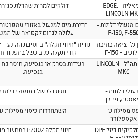
שמאלית - EDGE,
דולקים למרות שהדלת סגורה
LINCOLN M
 מנעולי דלתות -
חדירת מים למנעול באזורי טמפרטורה
F-150, F-55
עלולה לגרום לקפיאה של המנגנ
 גל יציאה בתיבת
נורית "חיווי תקלה" בחטיבת ההינע דול
וכים - F-150
קודי תקלה עקב כשל בתפקוד חי
ממיר תה"ל - LINCOLN
רעידות בסרק או בנסיעה, חוסר כח 
MKC
בנסיעה.
עולי דלתות -
חשש לכשל במנעולי דלתות
אסטה, פיוז'ן
ס מסילת גג -
השתחררות כיסוי מסילות גג
אקספלורר
מסנן חלקיקים דיזל DPF
חיווי תקלה P2002 במחשב מנוע