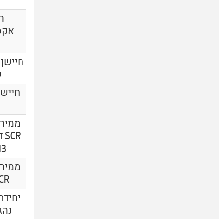
רי
שנ
ממיר 
-14' + 15'-16'
ממיר 
SCR דגמי 
יחידת
נהג