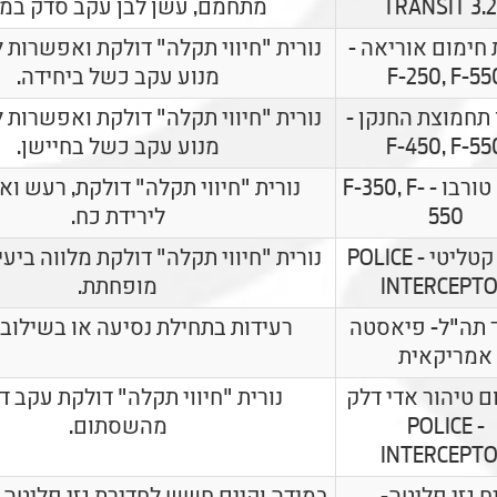
TRANSIT 3.
מתחמם, עשן לבן עקב סדק במצ
 חימום אוריאה -
נורית "חיווי תקלה" דולקת ואפשרות ל
F-250, F-55
מנוע עקב כשל ביחידה.
 תחמוצת החנקן -
נורית "חיווי תקלה" דולקת ואפשרות ל
F-450, F-55
מנוע עקב כשל בחיישן.
מגדש טורבו - F-350, F-
נורית "חיווי תקלה" דולקת, רעש ו
550
לירידת כח.
ממיר קטליטי - POLICE
נורית "חיווי תקלה" דולקת מלווה ביע
INTERCEPT
מופחתת.
 תה"ל- פיאסטה
רעידות בתחילת נסיעה או בשילוב ה
אמריקאית
 טיהור אדי דלק
נורית "חיווי תקלה" דולקת עקב ד
- POLICE
מהשסתום.
INTERCEPT
ח גזי פליטה-
במידה וקיים חשש לחדירת גזי פליטה נ