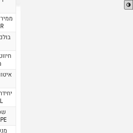
OR
חיווט
מט
איטום
יחידת
2L
שס
APE
מנע