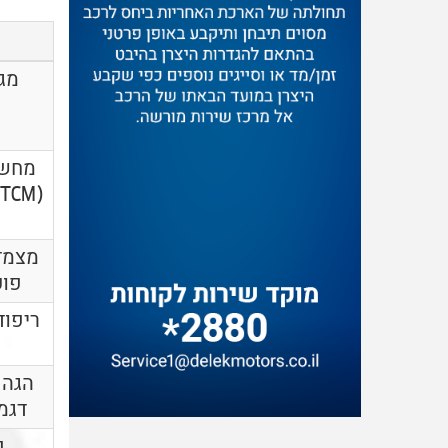
מגב
מחשב
מצמד 
פוק
ריפוד
הגה 
דגמ
פ