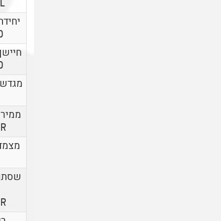
2L
יחידת
0
חיישן
0
OR
מצמד
שסתום
OR
רי