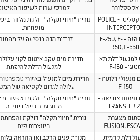
אקספלורר
למרכז שרות לשיפור האיטום
ממיר קטליטי - POLICE
נורית "חיווי תקלה" דולקת מלווה ביע
INTERCEPT
מופחתת.
בולם הגה - F-250, F-
תנודות הגה בנסיעה על מהמורו
350, F-550
 למנעול דלת תא
חדירת מים עקב איטום לקוי עלולה
ען - F-150
למנעול הדלת להיפתח.
 מנעולי דלתות -
חדירת מים למנעול באזורי טמפרטורה
F-150
עלולה לגרום לקפיאה של המנגנ
 חימום אוריאה -
נורית "חיווי תקלה" דולקת ואפשרות ל
TRANSIT 3.
מנוע עקב כשל ביחידה.
תום מצערת -
נורית "חיווי תקלה" דולקת והפחתת
FUSION, ESC
היווצרות פיח.
ול דלת קדמית
מנורת פנים הרכב ואו התראה בלוח 