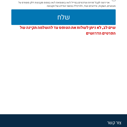
אני רוצה לקבל פניות ועדכונים במייל ו/או בווטסאפ ו/או בסמס מקבוצת דלק מוטורס על
מבצעים, השקות, אירועים ועוד, ולהיכלל במאגר המידע של הקבוצה
שלח
כפתור
שים לב, לא ניתן לשלוח את הטופס עד להשלמה תקינה של
שליחה
הפרטים הדרושים
מבוטל
-
טופס
לא
תקין
צור קשר