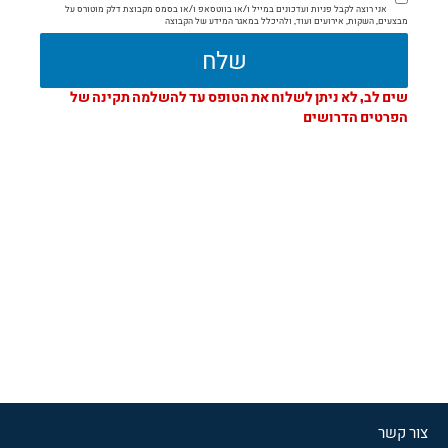
אני רוצה לקבל פניות ועדכונים במייל ו/או בווטסאפ ו/או בסמס מקבוצת דלק מוטורס על
מבצעים, השקות, אירועים ועוד, ולהיכלל במאגר המידע של הקבוצה
שלח
כפתור
שים לב, לא ניתן לשלוח את הטופס עד להשלמה תקינה של
שליחה
הפרטים הדרושים
מבוטל
-
טופס
לא
תקין
צור קשר