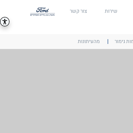
שירות
צור קשר
ה
בליחצה
ות גימור
מהעיתונות
על
ר
הקישור
תועבר
לעמוד
אחר
על
עיתונות