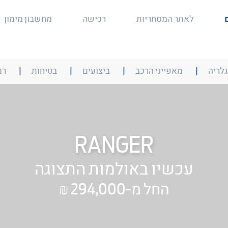
לאתר המסחריות
רכישה
מחשבון מימון
חצה
בליחצה
בליחצה
בליחצה
בליחצ
גלריה
מאפייני הרכב
ביצועים
בטיחות
רמ
על
על
על
על
שור
הקישור
הקישור
הקישור
הקישו
ר
תועבר
תועבר
תועבר
תועבר
יה
למאפייני
לביצועים
לבטיחות
לרמת
הרכב
גימור
RANGER
עכשיו באולמות התצוגה
החל מ-294,000 ₪