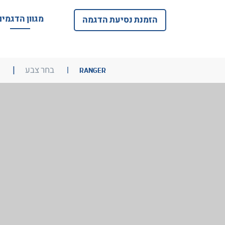
מגוון הדגמים
הזמנת נסיעת הדגמה
בליחצה
בלי
בחר צבע
RANGER
על
על
הקישור
הקי
תועבר
תועב
לבחירת
לגלר
צבע