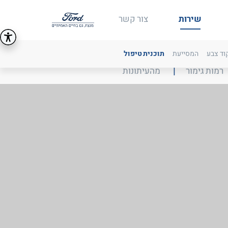
שירות
צור קשר
קוד צבע
המסייעת
תוכנית טיפול
יחצה
בליחצה
רמות גימור
מהעיתונות
על
ישור
הקישור
עבר
תועבר
מת
לעמוד
ור
אחר
על
עיתונות