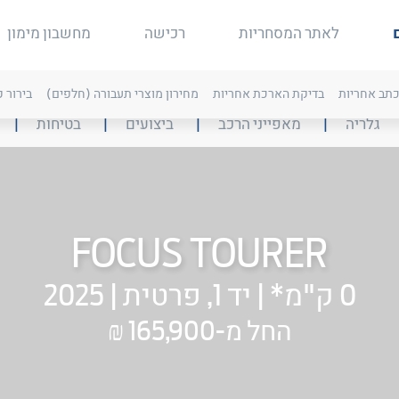
לאתר המסחריות
רכישה
מחשבון מימון
תב אחריות
בדיקת הארכת אחריות
מחירון מוצרי תעבורה (חלפים)
בירור 
ליחצה
בליחצה
בליחצה
בליחצה
בל
גלריה
מאפייני הרכב
ביצועים
בטיחות
ל
על
על
על
על
קישור
הקישור
הקישור
הקישור
הק
ועבר
תועבר
תועבר
תועבר
תו
גלריה
למאפייני
לביצועים
לבטיחות
לר
הרכב
גימ
FOCUS TOURER
0 ק"מ* | יד 1, פרטית | 2025
החל מ-165,900 ₪