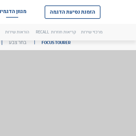
מגוון הדגמים
הזמנת נסיעת הדגמה
מרכזי שירות
קריאות חוזרות
RECALL
הוראות שירות
כ
בליחצה
ב
בחר צבע
FOCUS TOURER
על
ע
הקישור
ה
תועבר
ת
לבחירת
ל
צבע