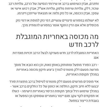
ותיגרם, אבדן השימוש ברכב או שירותי הנסיעה של הרכב, עלויות רכב
שכור, דלק, עלויות שיחות טלפון, עלויות אש"ל, אבדן רכוש אישי או
עסקי, אבדן הכנסה, או כל נזק נלווה או תוצאתי שייתכן וייגרמו.
לא ישולמו במפורש פיצויים ענשיים, דמי נזק למופת או דמי נזק
מכופלים אלא אם הדין התקף אוסר במפורש להסתייג מכך.
מה מכוסה באחריות המוגבלת
לרכב חדש
האחריות המוגבלת לרכב חדש מעניקה לבעל הרכב זכויות מוגדרות
אם:
- רכב הפורד מופעל ומתוחזק באופן נאות, וכן הוא הובא אל מוסך
מורשה מטעם דלק מוטורס לצורך ביצוע תיקון מכוסה באחריות
במהלך תקופת האחריות,
אזי מוסכים מורשים מטעם דלק מוטורס לטיפול ברכב מתוצרת פורד
יבצעו ללא חיוב תיקון, החלפה או כוונון של כל החלקים ברכב אשר -
במהלך שימוש רגיל ובתוך תקופת הכיסוי באחריות הישימה - כשלו
או תפקודם לקוי עקב פגם ייצור בחומרים שסופקו מן המפעל או
בעבודת הייצור במפעל.