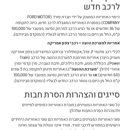
לרכב חדש
כיסוי האחריות המוענק על-ידי חברת פורד (FORD MOTOR
COMPANY) במסגרת האחריות המוגבלת לרכב חדש, הינה לתקופה
של 36 חודשים או עד הגיע הרכב למרחק נסיעה מצטבר של 100,000
ק"מ, החל מן היום בו נמסר הרכב החדש לבעליו (המוקדם מביניהם).
אחריות למערכת הנעה – רכבי צפון אמריקה
לכלי רכב מדגמי F, אדג',אקספלורר וברונקו המיוצרים בצפון אמריקה
מעניק היצרן אחריות מורחבת למערכת ההנעה של הרכב (Train
Power), הכוללת מנוע, תיבת הילוכים, תיבת העברה, סרן קדמי וסרן
אחורי (להלן: "
מערכת ההנעה
").האחריות תינתן לתקופה בת 5 שנים
(60 חודשים)
או
עד הגיע הרכב למרחק נסיעה מצטבר של 100,000
ק"מ החל מן היום בו נמסר הרכב החדש לבעליו (המוקדם מביניהם).
סייגים והצהרות הסרת חבות
כל סוגי האחריות המצוינים בחוברת האחריות כפופים לסייגים
ולהצהרות הסרת החבות שלהלן:
סוגי האחריות המצוינים בחוברת האחריות הם סוגי האחריות היחידים
הישימים במפורש לרכבי פורד. פורד אינה נוטלת על עצמה ואינה