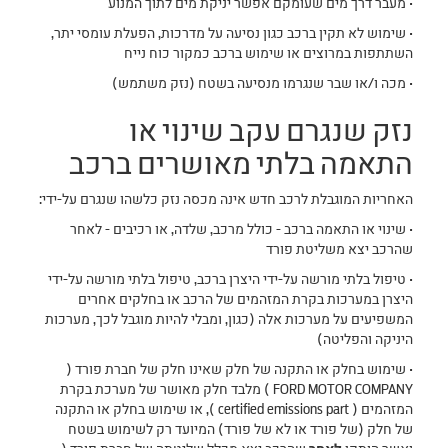
• מעבר דרך מים שעומקם אפשר יניקת מים לתוך המנוע
• שימוש לא תקין ברכב כגון נסיעה על מדרכות, הפעלת עומסי יתר,
השתתפות במרוצים או שימוש ברכב כמקור כוח נייח
• מכה ו/או שבר שנגרמו מנסיעה בשטח (נזק משתמש)
נזק שנגרם עקב שינוי או
התאמה בלתי מאושרים ברכב
האחריות המוגבלת לרכב חדש אינה מכסה נזק כלשהו שנגרם על-ידי:
• שינוי או התאמה ברכב - כולל מרכב, שלדה, או רכיבים - לאחר
שהרכב יצא משליטת פורד
• טיפול בלתי מורשה על-ידי היצרן ברכב, טיפול בלתי מורשה על-ידי
היצרן במערכות בקרת המזהמים של הרכב או בחלקים אחרים
המשפיעים על מערכות אלה (כגון, ומבלי להיות מוגבל לכך, מערכות
היניקה והפליטה)
• שימוש בחלק או התקנה של חלק שאינו חלק של חברת פורד (
FORD MOTOR COMPANY ) מלבד חלק מאושר של מערכת בקרת
המזהמים ( certified emissions part ), או שימוש בחלק או התקנה
של חלק (של פורד או לא של פורד) המיועד רק לשימוש בשטח