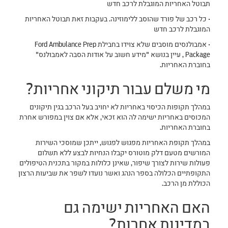
תבוטל האחריות המוגבלת לרכב חדש
• כל רכב של פורד שהוסב ללימוזינה. בעקבות זאת תבוטל האחריות
המוגבלת לרכב חדש
• אמבולנסים מוסבים שלא צוידו בחבילת Ford Ambulance Prep
Package , עיין בנושא "מידע חשוב על אודות הסבה לאמבולנס"
בחוברת האחריות.
מי משלם עבור תיקוני אחריות?
במהלך תקופות הכיסוי באחריות לא יחויב בעל הרכב בגין תיקונים
המכוסים באחריות ישימה לה הוא זכאי, אלא אם צוין במפורש אחרת
בחוברת האחריות.
במהלך תקופת האחריות מפגוש לפגוש, ייתכן שמוסכי השירות
המורשים מטעם דלק מוטורס יקבלו הנחיות לבצע ללא תשלום
פעולות שירות לצורך שיפור, שאינן כלולות במקור בתכנית הטיפולים
התקופתיים הכלולה בספר הנהג ואשר נועדו לשפר את שביעות הרצון
הכוללת מן הרכב.
האם האחריות ישימה גם
במדינות אחרות?