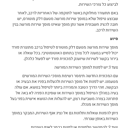
לביצוע כל צורכי השירות.
באם תתעורר מחלוקת באשר לתוקפה של האחריות לרכב, לאחר
שבוצע טיפול שלא במוסך שירות מורשה מטעם דלק מוטורס, יש
חובה להציג חשבונית אשר נתן מוסך שאינו מוסך שירות מורשה בגין
השירות לרכב.
סיוע
מוסך שירות מורשה מטעם דלק מוטורס לטיפול ברכב מתוצרת פורד
יכול לסייע במענה לכל צורך בתחום האוטומוטיבי. בכל שאלה או
בירור בקשר לשירות שיוענק למכונית פורד יש לפעול כלהלן.
צעד 1: יש לפנות למוסך השירות המורשה
עם המכונית החדשה תימסר רשימת מוסכי השירות המורשים
מטעמנו. יש לפנות אל מוסך השירות ולהעלות בפניו את הבעיה או
הבקשה. זוהי הדרך הטובה והמהירה ביותר לטיפול בנושא. אם עולה
בעיה במהלך הטיפול במוסך השירות או שסיבת הפניה לא באה אל
פתרונה בצורה משביעת רצון, יש להעלות את הנושא אישית בפני בעל
מוסך השירות או מנהלו.
ניתן להפנות שאלות ותלונות גם אל נציג אגף השירות, המבקר במוסך
השירות באופן שגרתי.
צעד 2: להתקשר טלפונית או לפנות בכתב לאגף השירות.