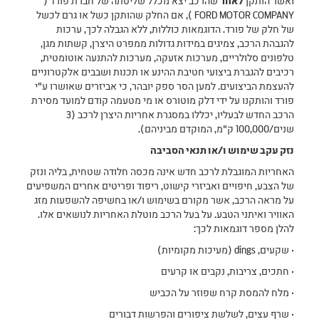
ואשר הותקן
לאחר
שהרכב יצא מכלל שליטתה של חברת פורד (
FORD MOTOR COMPANY ), אם החלק שהותקן כשל או גרם לכשל
של חלק של פורד. הדוגמאות כוללות, ללא הגבלה לכך, ערכות
להגבהת הרכב, צמיגים במידות גדולות ממפרט היצרן, קשתות מגן,
טלפונים סלולריים, מערכות אזעקה, מערכות להתנעה אוטומטית,
רכיבים להגברת ביצועי חטיבת ההינע או תכנות ושבבים אלקטרוניים
להעצמת הביצועים. למען הסר ספק יובהר, כי אביזרים שאושרו ע"י
פורד והותקנו על ידי דלק מוטורס או מי מטעמה קודם למועד מסירת
הרכב החדש לבעליו, יכללו במסגרת אחריות היצרן לרכב (3
שנים/100,000 ק"מ, המוקדם מביניהם).
נזק עקב שימוש ו/או תנאי הסביבה
האחריות המוגבלת לרכב חדש אינה מכסה חלודה שטחית, בליה ונזק
של הצבע, חיפויים ואביזרי קישוט, ריפוד ופריטים אחרים המשפיעים
על מראה הרכב, אשר מקורם בשימוש ו/או בחשיפה להשפעות מזג
האוויר ואיתני הטבע. על בעל הרכב מוטלת האחריות לנושאים אלו.
להלן מספר דוגמאות לכך:
• שקעים, dings (מעיכות מקומיות)
• חתכים, צריבות, נקבים או קרעים
• מלח להמסת קרח שפוזר על הכביש
• שרף עצים, לשלשת ציפורים והפרשות דבורים