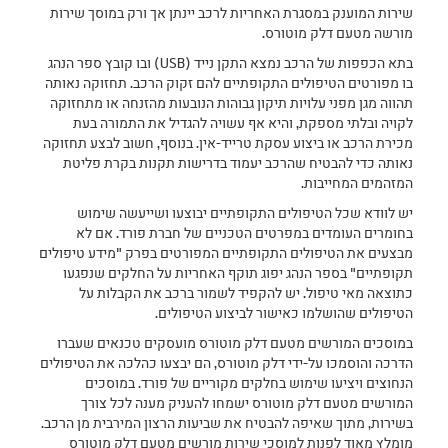
שירות המוענק במסגרת האחריות לרכב יינתן אך ורק במוסך שירות
מורשה מטעם דלק מוטורס.
בתא הכפפות של הרכב נמצא התקן נייד (USB) ובו קובץ ספר הנהג
בו מפורטים הטיפולים התקופתיים להם זקוק הרכב. תחזוקה נאותה
תהווה מגן מפני עלויות תיקון גבוהות הנובעות מהזנחה או מתחזוקה
לקויה ובלתי מספקת, והיא אף עשויה להגדיל את התמורה בעת
מכירת הרכב או ביצוע עסקת טרייד-אין. בנוסף, חשוב לבצע תחזוקה
נאותה כדי להבטיח שהרכב יעמוד בדרישות תקנות בקרת פליטת
המזהמים המחייבות.
יש לוודא שכל הטיפולים התקופתיים יבוצעו ושייעשה שימוש
בחומרים העומדים במפרטים הטכניים של חברת פורד. אם לא
מבצעים את הטיפולים התקופתיים המפורטים בפרק "מידע טיפולים
תקופתיים" בספר הנהג יפוג תוקף האחריות על החלקים שנפגעו
כתוצאה מאי טיפול. יש להקפיד לשמור ברכב את הקבלות על
הטיפולים שהושלמו כאישור לביצוע הטיפולים.
במוסכים המורשים מטעם דלק מוטורס מועסקים טכנאים שעברו
הדרכה והוסמכו על-ידי דלק מוטורס, הם יבצעו כהלכה את הטיפולים
הנחוצים ויציעו שימוש בחלקים מקוריים של פורד. במוסכים
המורשים מטעם דלק מוטורס ישמחו להעניק מענה לכל צורך
בשירות, מתוך שאיפה להבטיח את שביעות הרצון המירבית מן הרכב.
מומלץ מאוד לפנות למוסכי שירות מורשים מטעם דלק מוטורס