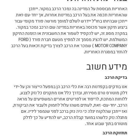
האחריות מבוססת על המדינה בה נמכר הרכב במקור. ייתכן
שהאחריות תכסה את בעל הרכב במדינות אחרות, אך יחד-עם-זאת
ייתכן שבהיותו בחו"ל יידרש לשלם למוסך מורשה פורד מקומי עבור
ביצוע תיקון אשר מכוסה באחריות במדינה שם הרכב נמכר במקור.
במקרה מסוג זה, יש להקפיד לשמור את החשבונית או הזמנת התיקון
המשולמת. יש להציג מסמך זה למפיץ מטעם חברת פורד ( FORD
MOTOR COMPANY ) שמכר את הרכב לצורך בדיקת זכאות בעל הרכב
להחזר במסגרת האחריות.
מידע חשוב
בדיקת הרכב
אנו בודקים בקפדנות רבה את כלי הרכב הן במפעל הייצור והן על-ידי
דלק מוטורס טרם מסירתו, ובדרך כלל אנו מתקנים כל נזק לצבע,
ללוחות המתכת, לריפוד או לפריטים אחרים המשפיעים על מראה
הרכב. יחד-עם- זאת, לעתים משהו עלול לחמוק ולעבור את הביקורת,
ואז ייתכן שהלקוח יגלה כי היה נזק ברכב לפני שנמסר לידיו. אם
מתגלה נזק כלשהו במועד קבלת הרכב, יש להודיע על כך לדלק
מוטורס בתוך שבוע אחד.
תחזוקת הרכב