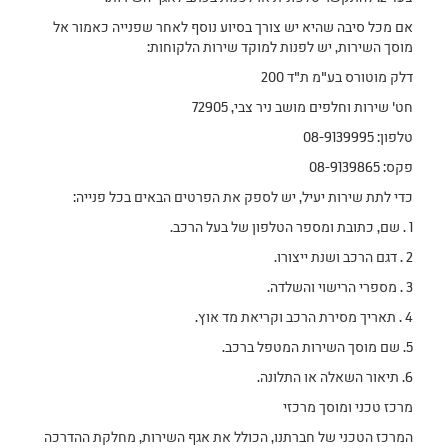
אם מכל סיבה שהיא יש צורך בסיוע נוסף לאחר שפנייה כאמור אל
מוסך השירות, יש לפנות למוקד שירות הלקוחות:
דלק מוטורס בע"מ ת"ד 200
חט' שירות וחלפים מושב ניר צבי, 72905
טלפון: 08-9139995
פקס: 08-9139865
כדי לתת שירות יעיל, יש לספק את הפרטים הבאים בכל פנייה:
1 . שם, כתובת ומספר הטלפון של בעל הרכב.
2 . דגם הרכב ושנת ייצורו.
3 . מספרי הרישוי והשלדה.
4 . תאריך מסירת הרכב וקריאת מד אוץ.
5. שם מוסך השירות המטפל ברכב.
6. תיאור השאלה או התלונה.
מרכז טכני ומוסך מרכזי
המרכז הטכני של חברתנו, הכולל את אגף השירות, מחלקת ההדרכה