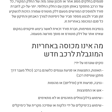
פגומים בחלקים מסוג אחר או תכנון שונה מזה של החלק המקורי, כל
עוד הרכב מתפקד באופן תקין עם החלק החלופי. יתר-על-כן, לחברת
פורד ולמוסכים המורשים מטעם דלק מוטורס שמורה הזכות להשקיע
זמן סביר ולבצע מספר סביר של ניסיונות לצורך האבחון והתיקון של
כל פגם המכוסה באחריות זו.
בנסיבות מסוימות, חברת פורד זכאית לאשר ביצוע תיקונים במקום
שאינו אתר של דלק מוטורס או מוסך מורשה מטעמה.
מה אינו מכוסה באחריות
המוגבלת לרכב חדש
נזקים שנגרמו על-ידי:
• תאונות, התנגשות או פגיעת עצמים כלשהם ברכב (כולל מעבר דרך
מתקן שטיפת רכב)
• גניבה, פגיעות זדון (ונדליזם) או מהומות
• אש או התפוצצות
• שימוש בדלק/נוזלים מזוהמים או לא מתאימים
• שימוש בכימיקלים על ידי הלקוח או שפיכה מקרית של כימיקלים