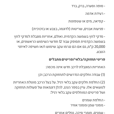
• סופה וסערה, ברק, ברד
• רעידת אדמה
• קפיאה, מים או שטפונות
• פגיעות אבנים, שריטות (לדוגמה, בצבע או בזכוכית)
• סדקי לחץ בשמשה הקדמית. ואולם, אחריות מוגבלת לסדקי לחץ
בשמשה הקדמית תסופק עבור 12 חודשי השימוש הראשונים, או
20,000 ק"מ, גם אם הם נגרמו עקב שימוש ו/או חשיפה לאיתני
הטבע.
פריטי תחזוקה/בלאי/פריטים מתבלים
האחריות המוגבלת לרכב חדש אינה מכסה:
(1) עבודה וחלקים הנדרשים לתחזוקת הרכב; וכן
(2) החלפת חלקים עקב בלאי רגיל. על בעל הרכב מוטלת האחריות
לנושאים אלו. עיין בספר הנהג. להלן דוגמאות של פעולות תחזוקה
ושל פריטים המוחלפים עקב בלאי רגיל:
• החלפת שמנים
• מסנני שמן ומסנני אוויר
• שמנים, חומרי סיכה, נוזלים אחרים