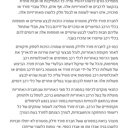
מסמיכה גורם כלשהו להטיל עליה כל התחייבות או חבות אחרת
בהקשר לרכבים או לאחריויות אלה. אף אדם, כולל עובדי פורד או
סוכניה, אינו רשאי לשנות או לבטל חלק כלשהו מאחריויות אלה.
לחברת פורד ולדלק מוטורס שמורה הזכות לבצע שינויים או תוספות
בכלי הרכב המיוצרים או נמכרים על ידיהם בכל עת, מבלי שתחול
עליהם חבות כלשהי לבצע שינויים או תוספות אלה או דומים להם
בכלי רכב שיוצרו או נמכרו בעבר.
כמו-כן, לחברת פורד ולדלק מוטורס שמורה הזכות לספק תיקונים
לאחר תקופת האחריות, לנהל מבצעי קריאת שירות או להאריך את
משך הכיסוי באחריות לכלי רכב מסוימים או לאוכלוסיות רכב
מסוימות, והכל על-פי שיקול דעתה הבלעדי של חברת פורד. הביצוע
של פעולות כנ"ל על-ידי חברת פורד או מטעמה ביחס לרכב מסוים או
לאוכלוסיות רכב מסוימות אינו מטיל עליה כל חבות שהיא לבצע
פעולות אלה או דומות להן גם עבור בעלים אחרים של כלי רכב דומים.
כתנאי מוקדם לכיסוי במסגרת כל סוגי האחריות שבחוברת האחריות
מוטלת על בעל הרכב האחריות להשתמש ברכב, לטפל בו ולתחזק
אותו בהתאם להנחיות המצוינות בספר הנהג בנוגע לטיפולים
תקופתיים של הרכב. חברת פורד ממליצה לשמור עותקים של כל
רישומי התחזוקה והחשבוניות, לצורך הצגתם לפורד בעת הצורך.
מוצהר בזאת במפורש שעל חברת פורד ודלק מוטורס לא יחולו חבויות
כלשהן בגין: אבדן זמן או אבדן כספי, אי- נוחות כלשהי שייתכן