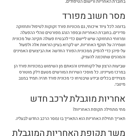
בחוברת האחריות ורישום הטיפולים.
מסר חשוב מפורד
בדומה לכל ציוד איכותי, גם מכוניות פורד זקוקות לטיפול ותחזוקה
סדירים. בחוברת האחריות ובספר הנהג מפורטים נוהלי ההפעלה
ומרווחי התחזוקה שיש ליישם כדי להבטיח פעולה תקינה של מכונית
ושמירה על תוקף האחריות. יש לקרוא בעיון הוראות אלה ולפעול
על-פיהן כדי להפיק ממכונית הפורד החדשה את הביצועים האמינים
והמהנים שתוכננה להעניק.
שביעות הרצון של לקוחותינו והנאתם מן השימוש במכוניות פורד הן
במרכז מעיינינו. כל מוסכי השירות המורשים מטעם דלק מוטורס
מצוידים בכלים ובידע שיבטיחו כי מכונית פורד תהיה תמיד במצב
מיטבי.
אחריות מוגבלת לרכב חדש
מתי מתחילה תקופת האחריות?
תאריך תחילת האחריות הוא התאריך בו נמסר הרכב החדש לבעליו.
משך תקופת האחריות המוגבלת