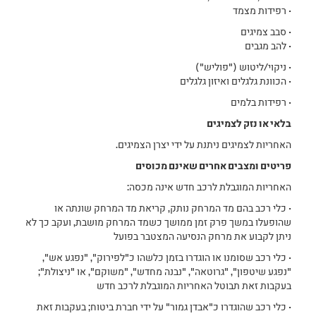
• רפידות מצמד
• סבב צמיגים
• להב מגבים
• ניקוי/ליטוש ("פוליש")
• הכוונת גלגלים ואיזון גלגלים
• רפידות בלמים
בלאי או נזק לצמיגים
האחריות לצמיגים ניתנת על ידי יצרן הצמיגים.
פריטים ומצבים אחרים שאינם מכוסים
האחריות המוגבלת לרכב חדש אינה מכסה:
• כלי רכב בהם מד המרחק נותק, קריאת מד המרחק שונתה או
שהופעלו במשך פרק זמן ממושך כשמד המרחק מושבת, ועקב כך לא
ניתן לקבוע את מרחק הנסיעה המצטבר בפועל
• כלי רכב שסומנו או הוגדרו בזמן כלשהו כ"לפירוק", "נפגע אש",
"נפגע שיטפון", "גרוטאה", "נבנה מחדש", "משוקם", או "ניצולת";
בעקבות זאת תבוטל האחריות המוגבלת לרכב חדש
• כלי רכב שהוגדרו כ"אבדן גמור" על ידי חברת ביטוח; בעקבות זאת