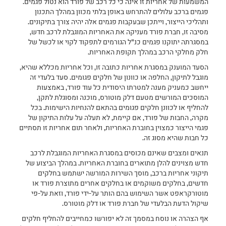
המשמעות של אחריות זו אינה כי כל רכב של פורד הוא נטול פגמים.
פגמים ברכב עלולים להתרחש באופן בלתי מכוון במהלך התכנון
ותהליכי הייצור, וייתכן שבעקבות פגמים אלה יהיה צורך בתיקונים.
מסיבה זו, חברת פורד מעניקה את האחריות המוגבלת לרכב חדש,
במסגרתה יתוקנו פגמים כנ"ל הגורמים לתפקוד לקוי או לכשל של
חלק מחלקי הרכב במהלך תקופת האחריות.
הסעד המוענק במסגרת אחריות כתובה זו, וכל אחריות מכללא שהיא,
מוגבל לתיקון, החלפה או כוונון של חלקים פגומים. סעד בלעדי זה
ייחשב כמעניק מענה למטרתו היסודית כל עוד פורד, באמצעות
המוסכים המורשים מטעם דלק מוטורס, מוכנה ומסוגלת לתקן,
להחליף או לכוונן חלקים פגומים בהתאם להנחיות הישימות. בכל
מקרה, החבות של פורד, אם קיימת, לא תעלה על עלות התיקון של
פגמי הייצור כמצוין בחוברת האחריות, ולאחר תום אחריות זו תסתיים
כל חבות שהיא מסוג זה.
תנאים ומצבים שאינם מכוסים במסגרת האחריות המוגבלת לרכב
חדש מצוינים להלן מתוארים בחוברת האחריות. במהלך הביצוע של
תיקוני אחריות ברכב, מוסך השירות המורשה ישתמש בחלקים
חדשים, בחלקים משוקמים או בחלקים אחרים מתוצרת פורד או
מוטורקראפט אשר השימוש בהם הותר על-ידי פורד, וזאת על-פי
שיקול הדעת הבלעדי של חברת פורד או דלק מוטורס.
אף הצהרה או נוסח במסמך זה לא יפורשו כמחייבים להחליף חלקים