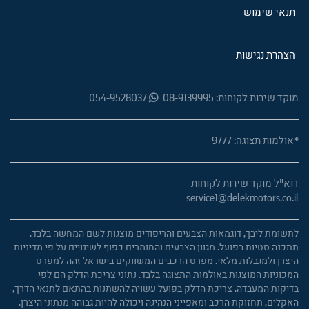
תנאי שימוש
הצהרת נגישות
מוקד שירות לקוחות: 08-9139995
054-9528037
*אולמות תצוגה: 9777
דוא"ל מוקד שירות לקוחות
service1@delekmotors.co.il
לתשומת ליבך, דוגמאות הצבעים והריפודים מוצגות לשם המחשה בלבד.
תתכנה סטיות בפועל. מגוון הצבעים והחומרים כפוף לשינויים על פי מדיניות
היצרן ולמגבלות מלאי. מפרט הרכבים המשווקים בישראל זהה למפרט
המכוניות המוצגות באולמות התצוגה בלבד. נתוני צריכת הדלק הם לפי
בדיקות המעבדה. צריכת הדלק בפועל עשויה להשתנות בהתאם לתנאי הדרך,
האקלים, תחזוקת הרכב ומאפייני הנהיגה ויכולה להיות גבוהה מנתוני היצרן.