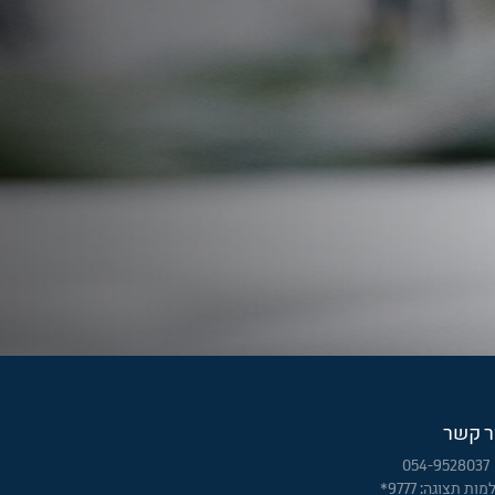
ר קשר
054-9528037
ות תצוגה: 9777*