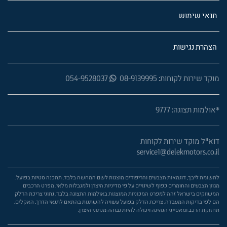
תנאי שימוש
הצהרת נגישות
מוקד שירות לקוחות: 08-9139995
054-9528037
*אולמות תצוגה: 9777
דוא"ל מוקד שירות לקוחות
service1@delekmotors.co.il
לתשומת ליבך, דוגמאות הצבעים והריפודים מוצגות לשם המחשה בלבד. תתכנה סטיות בפועל.
מגוון הצבעים והחומרים כפוף לשינויים על פי מדיניות היצרן ולמגבלות מלאי. מפרט הרכבים
המשווקים בישראל זהה למפרט המכוניות המוצגות באולמות התצוגה בלבד. נתוני צריכת הדלק
הם לפי בדיקות המעבדה. צריכת הדלק בפועל עשויה להשתנות בהתאם לתנאי הדרך, האקלים,
תחזוקת הרכב ומאפייני הנהיגה ויכולה להיות גבוהה מנתוני היצרן.